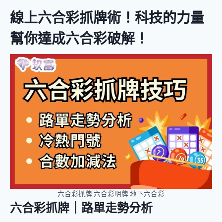
線上六合彩抓牌術！科技的力量
幫你達成六合彩破解！
六合彩抓牌 六合彩明牌 地下六合彩
六合彩抓牌｜路單走勢分析