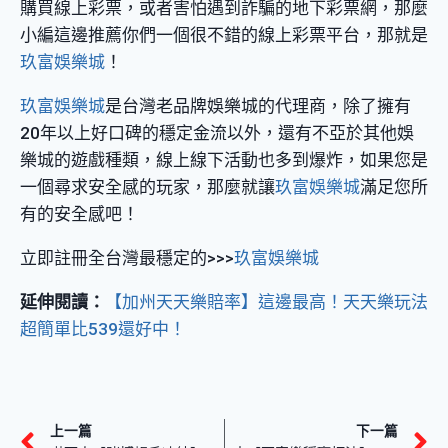
購買線上彩票，或者害怕遇到詐騙的地下彩票網，那麼
小編這邊推薦你們一個很不錯的線上彩票平台，那就是
玖富娛樂城
！
玖富娛樂城
是台灣老品牌娛樂城的代理商，除了擁有
20年以上好口碑的穩定金流以外，還有不亞於其他娛
樂城的遊戲種類，線上線下活動也多到爆炸，如果您是
一個尋求安全感的玩家，那麼就讓
玖富娛樂城
滿足您所
有的安全感吧！
立即註冊全台灣最穩定的>>>
玖富娛樂城
延伸閱讀：
【加州天天樂賠率】這邊最高！天天樂玩法
超簡單比539還好中！
上一篇
下一篇