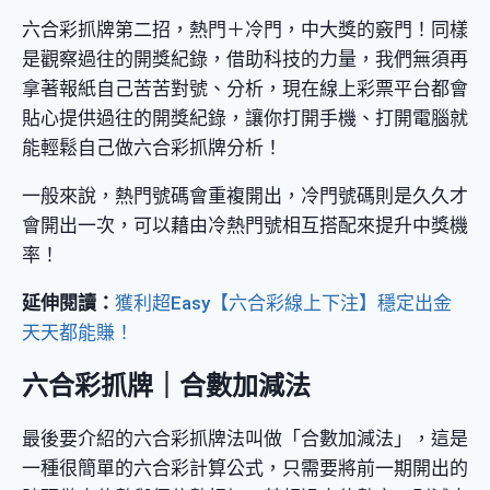
六合彩抓牌第二招，熱門＋冷門，中大獎的竅門！同樣
是觀察過往的開獎紀錄，借助科技的力量，我們無須再
拿著報紙自己苦苦對號、分析，現在線上彩票平台都會
貼心提供過往的開獎紀錄，讓你打開手機、打開電腦就
能輕鬆自己做六合彩抓牌分析！
一般來說，熱門號碼會重複開出，冷門號碼則是久久才
會開出一次，可以藉由冷熱門號相互搭配來提升中獎機
率！
延伸閱讀：
獲利超Easy【六合彩線上下注】穩定出金
天天都能賺！
六合彩抓牌｜合數加減法
最後要介紹的六合彩抓牌法叫做「合數加減法」，這是
一種很簡單的六合彩計算公式，只需要將前一期開出的