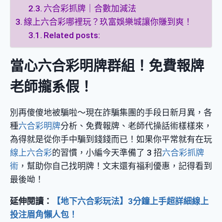
六合彩抓牌｜合數加減法
線上六合彩哪裡玩？玖富娛樂城讓你賺到爽！
Related posts:
當心六合彩明牌群組！免費報牌
老師攏系假！
別再傻傻地被騙啦～現在詐騙集團的手段日新月異，各
種
六合彩明牌
分析、免費報牌、老師代操話術樣樣來，
為得就是從你手中騙到錢錢而已！如果你平常就有在玩
線上六合彩
的習慣，小編今天準備了 3 招
六合彩抓牌
術
，幫助你自己找明牌！文末還有福利優惠，記得看到
最後呦！
延伸閱讀：
【地下六合彩玩法】3分鐘上手超詳細線上
投注眉角懶人包！