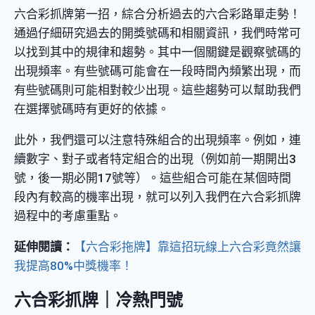
六合彩抓牌第一招，綜合分析過去的六合彩路單走勢！
通過仔細研究過去的開獎號碼和相關資訊，我們時常可
以找到其中的規律和趨勢。其中一個關鍵是觀察號碼的
出現頻率。有些號碼可能會在一段時間內頻繁出現，而
有些號碼則可能相對較少出現。這些趨勢可以幫助我們
在選擇號碼時有更好的依據。
此外，我們還可以注意特殊組合的出現頻率。例如，連
續數字、對子或者特定組合的出現（例如前一期開出3
號，後一期必開17號等）。這些組合可能在某個時間
段內有較高的機率出現，就可以列入我們在六合彩抓牌
過程中的考慮重點。
延伸閱讀：
【六合彩拖牌】靠這招玩線上六合彩竟然讓
我提高80%中獎機率！
六合彩抓牌｜冷熱門號