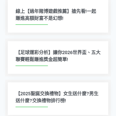
線上【過年賭博遊戲推薦】搶先看!一起
賺進高額財富不是幻想!
【足球運彩分析】讓你2026世界盃、五大
聯賽輕鬆賺進獎金超簡單!
【2025聖誕交換禮物】女生送什麼?男生
送什麼?交換禮物排行榜!