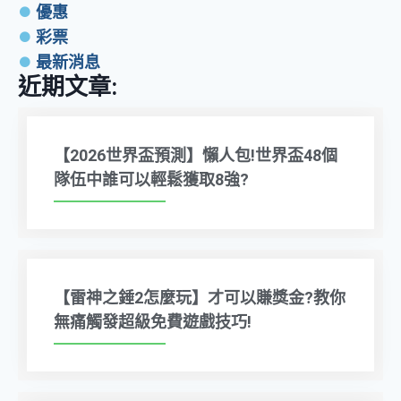
優惠
彩票
最新消息
近期文章:
【2026世界盃預測】懶人包!世界盃48個
隊伍中誰可以輕鬆獲取8強?
【雷神之錘2怎麼玩】才可以賺獎金?教你
無痛觸發超級免費遊戲技巧!