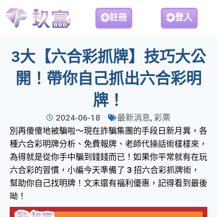
註冊
登入
3大【六合彩抓牌】技巧大公
開！帶你自己抓出六合彩明
牌！
2024-06-18
最新消息
,
彩票
別再傻傻地被騙啦～現在詐騙集團的手段日新月異，各
種六合彩明牌分析、免費報牌、老師代操話術樣樣來，
為得就是從你手中騙到錢錢而已！如果你平常就有在玩
六合彩的習慣，小編今天準備了 3 招六合彩抓牌術，
幫助你自己找明牌！文末還有福利優惠，記得看到最後
呦！