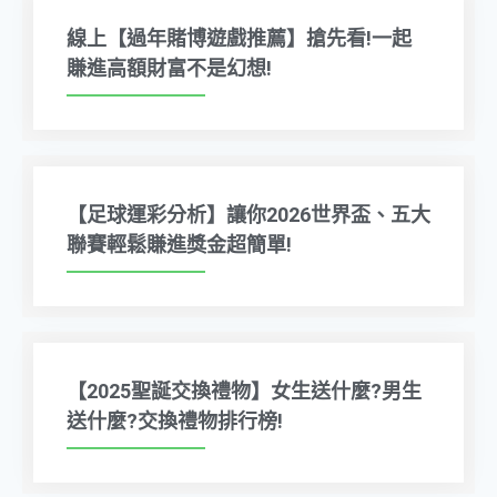
線上【過年賭博遊戲推薦】搶先看!一起
賺進高額財富不是幻想!
【足球運彩分析】讓你2026世界盃、五大
聯賽輕鬆賺進獎金超簡單!
【2025聖誕交換禮物】女生送什麼?男生
送什麼?交換禮物排行榜!