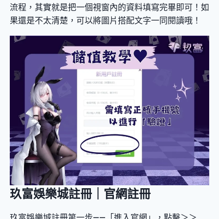
流程，其實就是把一個視窗內的資料填寫完畢即可！如
果還是不太清楚，可以將圖片搭配文字一同閱讀哦！
玖富娛樂城註冊｜官網註冊
玖富娛樂城註冊第一步——「進入官網」，點擊＞＞