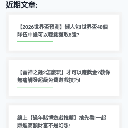
近期文章:
【2026世界盃預測】懶人包!世界盃48個
隊伍中誰可以輕鬆獲取8強?
【雷神之錘2怎麼玩】才可以賺獎金?教你
無痛觸發超級免費遊戲技巧!
線上【過年賭博遊戲推薦】搶先看!一起
賺進高額財富不是幻想!