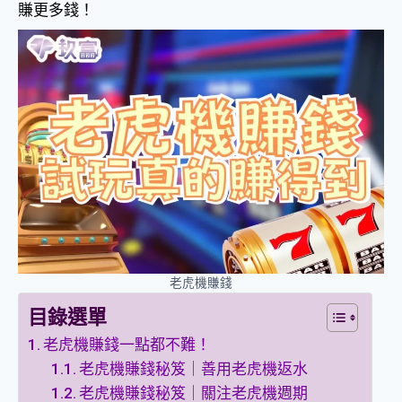
賺更多錢！
老虎機賺錢
目錄選單
老虎機賺錢一點都不難！
老虎機賺錢秘笈｜善用老虎機返水
老虎機賺錢秘笈｜關注老虎機週期