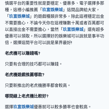
慎選平台的重要性就是要穩定、優惠多、電子選擇多那
種，這裡小編推薦「
玖富娛樂城
」這間品牌給大家，
「
玖富娛樂城
」的遊戲種類非常多，除此這裡穩定出金
不需要擔心，不論今天你在這裡賺數十萬或者百萬都可
以直接出金不需要擔心，當然「
玖富娛樂城
」還有超多
優惠可以領取，所以選擇好的娛樂城可以說就是事半功
倍，選擇這間平台可以說是業界最好!
老虎機可以賺錢嗎?
只要有合理的技巧都可以賺錢。
老虎機遊戲推薦哪款?
只要新推出的老虎機勝率都會較高。
哪間線上老虎機比較好?
選擇
玖富娛樂城
優惠就可以較多勝率也會較高。