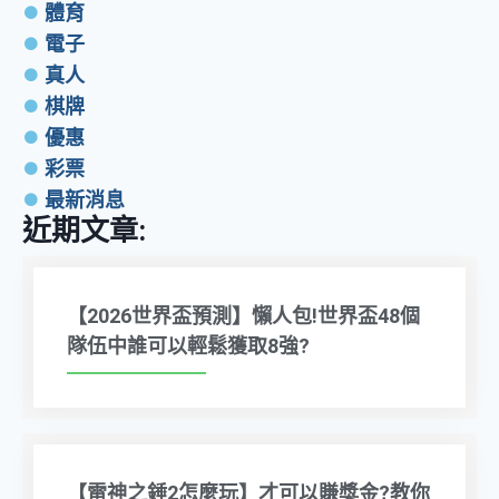
體育
電子
真人
棋牌
優惠
彩票
最新消息
近期文章:
【2026世界盃預測】懶人包!世界盃48個
隊伍中誰可以輕鬆獲取8強?
【雷神之錘2怎麼玩】才可以賺獎金?教你