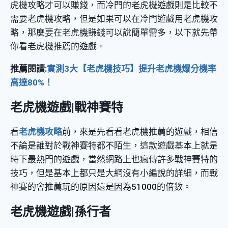
虎機攻略才可以賺錢，而冷門的老虎機遊戲則是比較不
需要老虎機攻略，但是如果可以在冷門遊戲用老虎機攻
略，那麼要在老虎機賺錢可以說簡單需多，以下就先帶
你看老虎機推薦的遊戲。
推薦閱讀:
實測3大【老虎機技巧】提升老虎機爆分機率
高達80%！
老虎機遊戲|戰神賽特
看
老虎機攻略
前，來是先看看老虎機推薦的遊戲，相信
不論是誰對於戰神賽特都不陌生，這款遊戲基本上就是
時下最熱門的遊戲，當然網路上也瘋傳許多戰神賽特的
技巧，但是基本上都只是大綱沒有小編說的詳細，而戰
神賽的會推薦玩的原因還是因為51000的倍數。
老虎機遊戲|孫行者