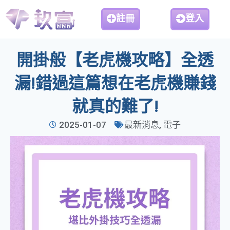
註冊
登入
開掛般【老虎機攻略】全透
漏!錯過這篇想在老虎機賺錢
就真的難了!
2025-01-07
最新消息
,
電子