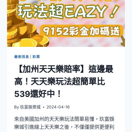
最新消息
|
彩票
【加州天天樂賠率】這邊最
高！天天樂玩法超簡單比
539還好中！
By
玖富娛樂城
2024-04-16
來自美國加州的天天樂玩法簡單易懂，玖富娛
樂城引進線上天天樂之後，不僅僅提供更便利