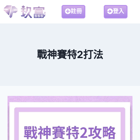
註冊
登入
戰神賽特2打法