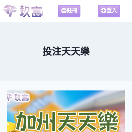
註冊
登入
投注天天樂