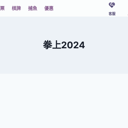
票
棋牌
捕魚
優惠
客服
拳上2024