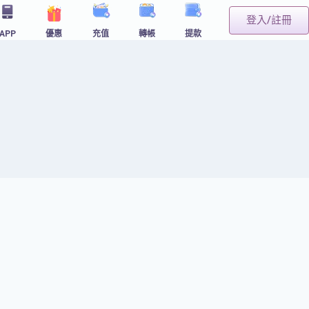
登入/註冊
APP
優惠
充值
轉帳
提款