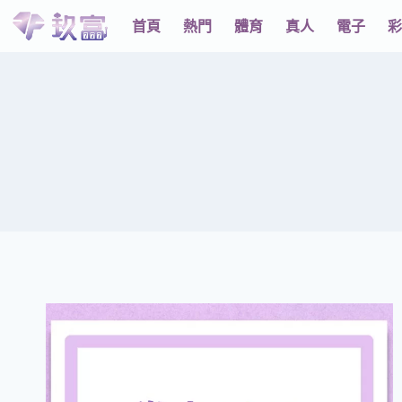
首頁
熱門
體育
真人
電子
彩