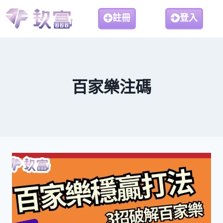
註冊
登入
百家樂注碼