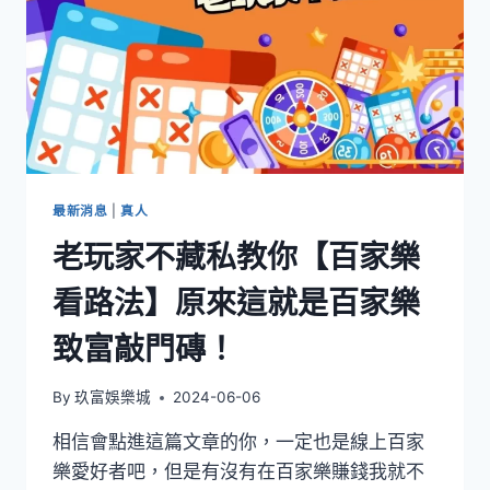
最新消息
|
真人
老玩家不藏私教你【百家樂
看路法】原來這就是百家樂
致富敲門磚！
By
玖富娛樂城
2024-06-06
相信會點進這篇文章的你，一定也是線上百家
樂愛好者吧，但是有沒有在百家樂賺錢我就不