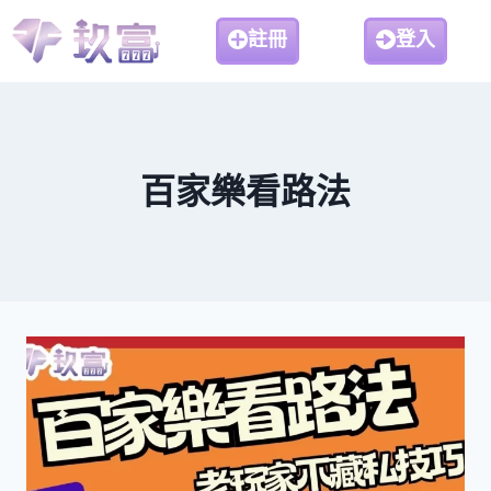
註冊
登入
百家樂看路法