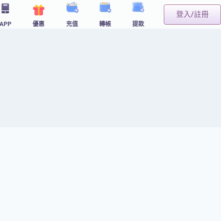
登入/註冊
APP
優惠
充值
轉帳
提款