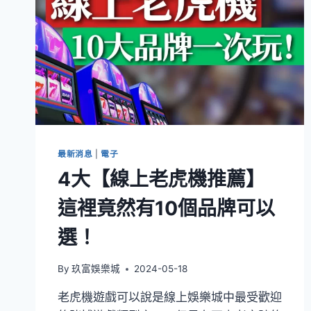
最新消息
|
電子
4大【線上老虎機推薦】
這裡竟然有10個品牌可以
選！
By
玖富娛樂城
2024-05-18
老虎機遊戲可以說是線上娛樂城中最受歡迎