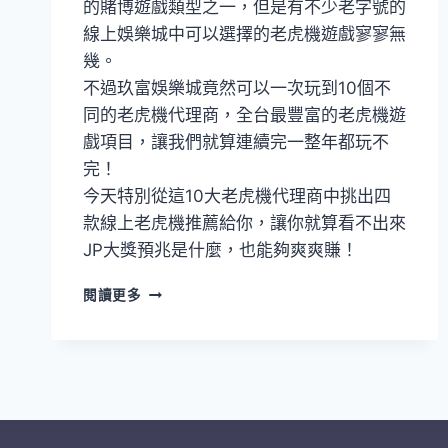
的賭博遊戲類型之一，但是有不少老字號的
線上娛樂城中可以選擇的老虎機遊戲寥寥無
幾。
不過玖富娛樂城竟然可以一次玩到10個不
同的老虎機代理商，全台最豐富的老虎機遊
戲項目，讓我們就算連續完一整年都玩不
完！
今天特別從這10大老虎機代理商中挑出四
款線上老虎機推薦給你，讓你就算看不出來
JP大獎預兆是什麼，也能夠爽爽賺！
閱讀更多