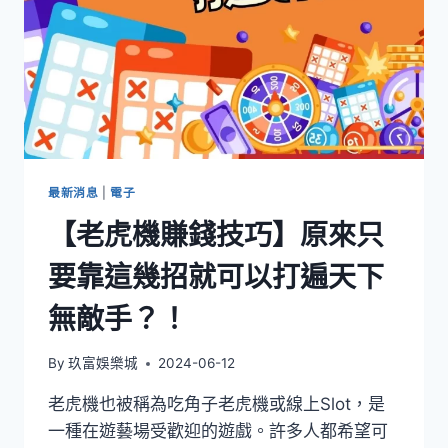
最新消息
|
電子
【老虎機賺錢技巧】原來只
要靠這幾招就可以打遍天下
無敵手？！
By
玖富娛樂城
2024-06-12
老虎機也被稱為吃角子老虎機或線上Slot，是
一種在遊藝場受歡迎的遊戲。許多人都希望可