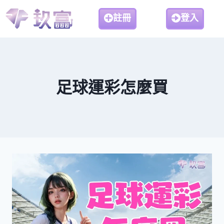
註冊
登入
足球運彩怎麼買