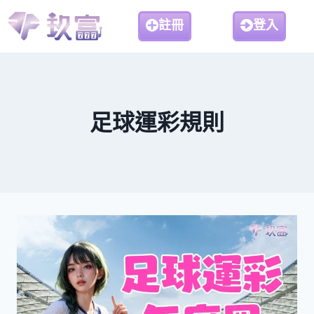
註冊
登入
足球運彩規則