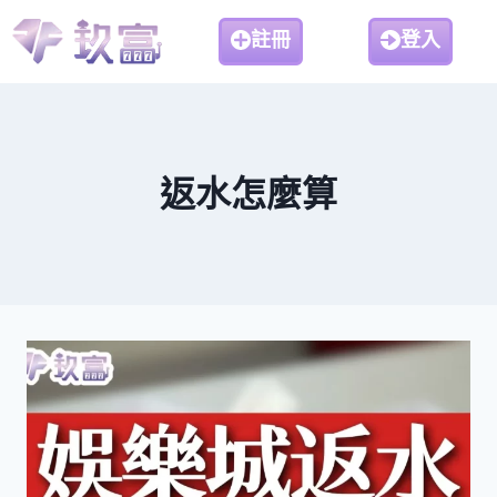
註冊
登入
返水怎麼算