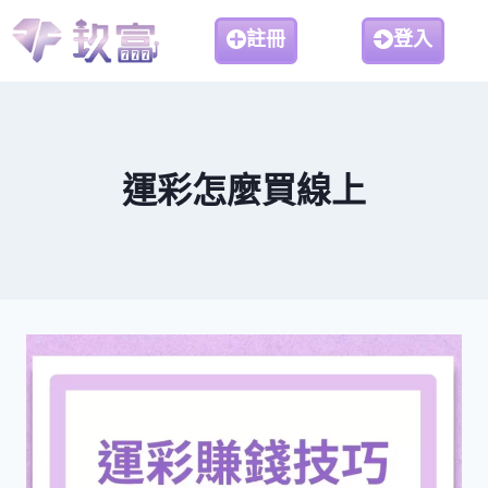
註冊
登入
運彩怎麼買線上