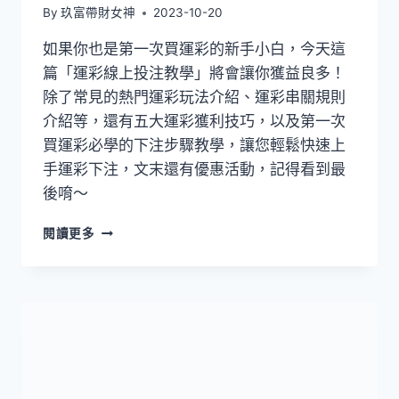
By
玖富帶財女神
2023-10-20
如果你也是第一次買運彩的新手小白，今天這
篇「運彩線上投注教學」將會讓你獲益良多！
除了常見的熱門運彩玩法介紹、運彩串關規則
介紹等，還有五大運彩獲利技巧，以及第一次
買運彩必學的下注步驟教學，讓您輕鬆快速上
手運彩下注，文末還有優惠活動，記得看到最
後唷～
閱讀更多