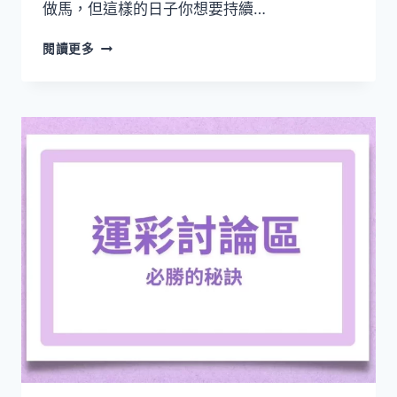
做馬，但這樣的日子你想要持續…
閱讀更多