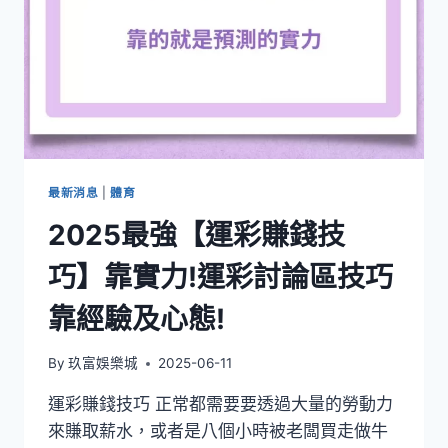
最新消息
|
體育
2025最強【運彩賺錢技
巧】靠實力!運彩討論區技巧
靠經驗及心態!
By
玖富娛樂城
2025-06-11
運彩賺錢技巧 正常都需要要透過大量的勞動力
來賺取薪水，或者是八個小時被老闆買走做牛