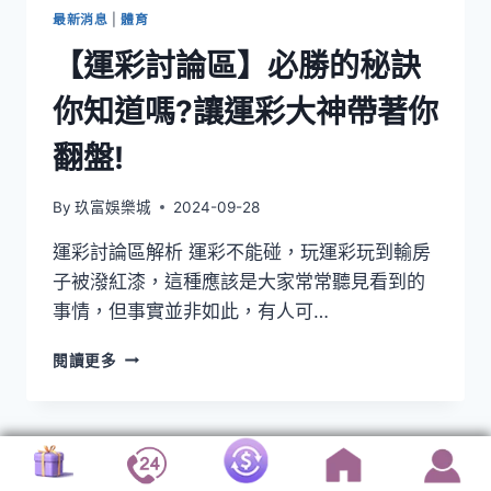
最新消息
|
體育
【運彩討論區】必勝的秘訣
你知道嗎?讓運彩大神帶著你
翻盤!
By
玖富娛樂城
2024-09-28
運彩討論區解析 運彩不能碰，玩運彩玩到輸房
子被潑紅漆，這種應該是大家常常聽見看到的
事情，但事實並非如此，有人可…
閱讀更多