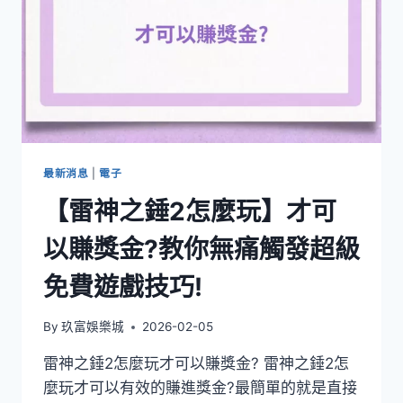
最新消息
|
電子
【雷神之錘2怎麼玩】才可
以賺獎金?教你無痛觸發超級
免費遊戲技巧!
By
玖富娛樂城
2026-02-05
雷神之錘2怎麼玩才可以賺獎金? 雷神之錘2怎
麼玩才可以有效的賺進獎金?最簡單的就是直接