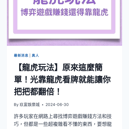
最新消息
|
真人
【龍虎玩法】原來這麼簡
單！光靠龍虎看牌就能讓你
把把都翻倍！
By
玖富娛樂城
2024-06-30
許多玩家在網路上尋找博弈遊戲賺錢方法和技
巧，但都是一些超複雜看不懂的東西，要想龍