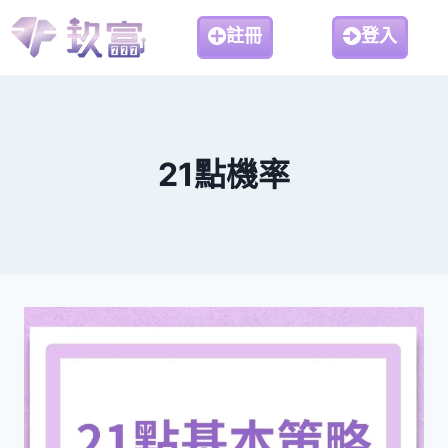
註冊
登入
21點機率