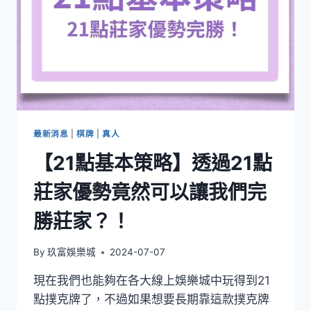
最新消息
|
棋牌
|
真人
【21點基本策略】透過21點
莊家優勢竟然可以讓我們完
勝莊家？！
By
玖富娛樂城
2024-07-07
現在我們也能夠在各大線上娛樂城中玩得到21
點撲克牌了，不過如果想要長期靠這款撲克牌