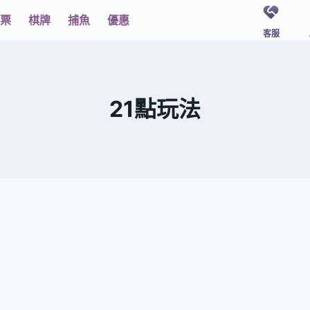
票
棋牌
捕魚
優惠
客服
21點玩法