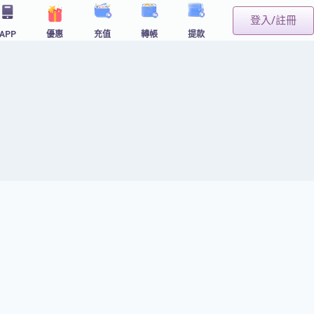
登入/註冊
APP
優惠
充值
轉帳
提款