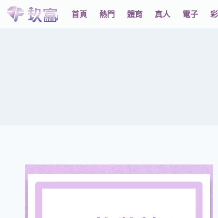
首頁
熱門
體育
真人
電子
彩