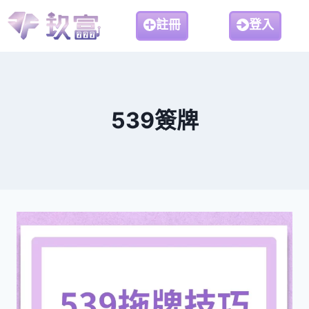
註冊
登入
539簽牌