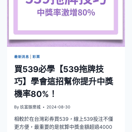
最新消息
|
彩票
買539必學【539拖牌技
巧】學會這招幫你提升中獎
機率80%！
By
玖富娛樂城
2024-08-30
相較於在台灣彩券買539，線上539投注不僅
更方便，最重要的是就算中獎金額超過4000