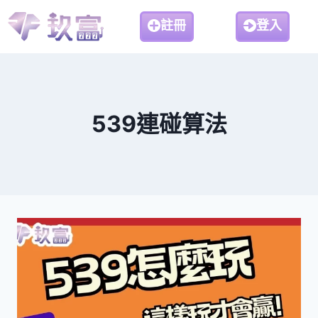
註冊
登入
539連碰算法