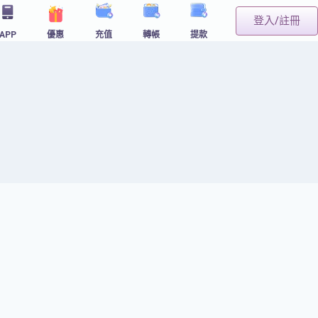
登入/註冊
APP
優惠
充值
轉帳
提款