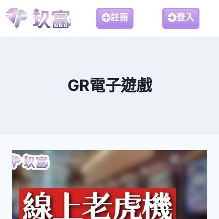
註冊
登入
GR電子遊戲