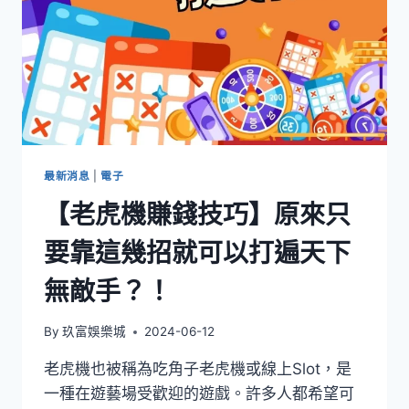
最新消息
|
電子
【老虎機賺錢技巧】原來只
要靠這幾招就可以打遍天下
無敵手？！
By
玖富娛樂城
2024-06-12
老虎機也被稱為吃角子老虎機或線上Slot，是
一種在遊藝場受歡迎的遊戲。許多人都希望可