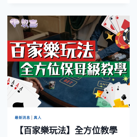
最新消息
|
真人
【百家樂玩法】全方位教學