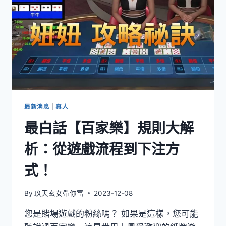
最新消息
|
真人
最白話【百家樂】規則大解
析：從遊戲流程到下注方
式！
By
玖天玄女帶你富
2023-12-08
您是賭場遊戲的粉絲嗎？ 如果是這樣，您可能