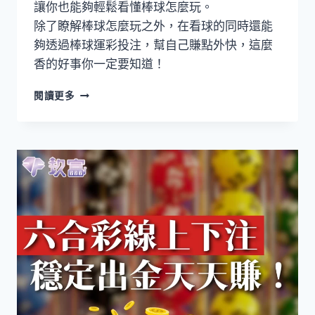
讓你也能夠輕鬆看懂棒球怎麼玩。
除了瞭解棒球怎麼玩之外，在看球的同時還能
夠透過棒球運彩投注，幫自己賺點外快，這麼
香的好事你一定要知道！
閱讀更多