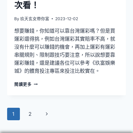
次看！
By
玖天玄女帶你富
2023-12-02
想要賺錢，你知道可以靠台灣運彩嗎？但是買
運彩還得挑，例如台灣運彩其實賠率不高，就
沒有什麼可以賺錢的機會，再加上運彩有運彩
串關規則、限制跟技巧要注意，所以說想要靠
運彩賺錢，還是建議各位可以參考《玖富娛樂
城》的體育投注專區來投注比較實在。
閱讀更多
1
2