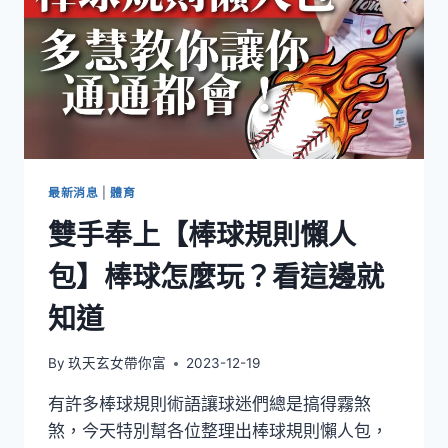
最新消息
|
體育
雙手奉上【棒球規則懶人
包】棒球怎麼玩？看這邊就
知道
By
玖天玄女帶你富
2023-12-19
有許多棒球規則術語讓球迷們總是搞得霧煞
煞，今天特別幫各位整理出棒球規則懶人包，