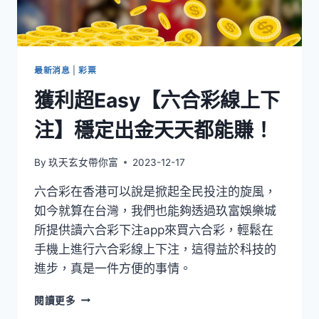
最新消息
|
彩票
獲利超Easy【六合彩線上下
注】穩定出金天天都能賺！
By
玖天玄女帶你富
2023-12-17
六合彩在香港可以說是掀起全民投注的旋風，
如今就算在台灣，我們也能夠透過玖富娛樂城
所提供讀六合彩下注app來買六合彩，輕鬆在
手機上進行六合彩線上下注，這得益於科技的
進步，真是一件方便的事情。
閱讀更多