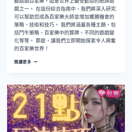
聽說過百家樂，這是世界上最受歡迎的紙牌遊
戲之一。 在這份綜合指南中，我們將深入研究
可以幫助您成為百家樂大師並增加獲勝機會的
策略、技術和技巧。 我們將涵蓋各種主題，包
括鬥牛策略、百家樂中的算牌、不同的遊戲變
化等等。 那麼，讓我們立即開始探索令人興奮
的百家樂世界！
閱讀更多