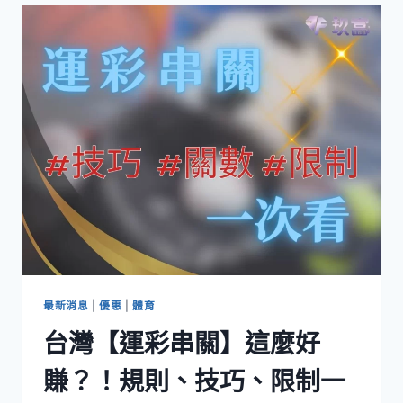
最新消息
|
優惠
|
體育
台灣【運彩串關】這麼好
賺？！規則、技巧、限制一