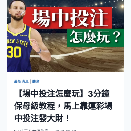
最新消息
|
體育
【場中投注怎麼玩】3分鐘
保母級教程，馬上靠運彩場
中投注發大財！