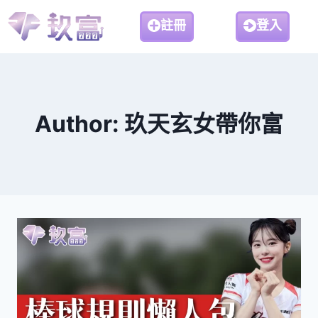
註冊
登入
Author: 玖天玄女帶你富