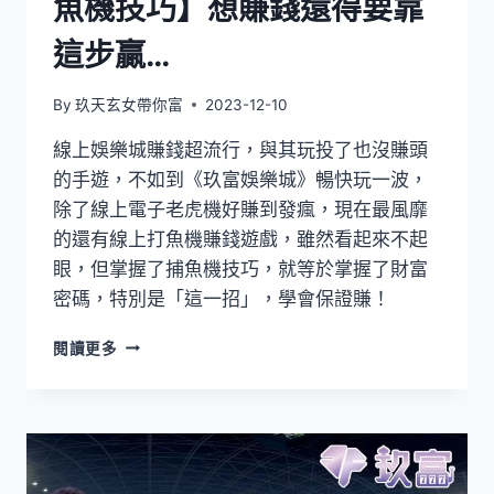
魚機技巧】想賺錢還得要靠
這步贏…
By
玖天玄女帶你富
2023-12-10
線上娛樂城賺錢超流行，與其玩投了也沒賺頭
的手遊，不如到《玖富娛樂城》暢快玩一波，
除了線上電子老虎機好賺到發瘋，現在最風靡
的還有線上打魚機賺錢遊戲，雖然看起來不起
眼，但掌握了捕魚機技巧，就等於掌握了財富
密碼，特別是「這一招」，學會保證賺！
閱讀更多