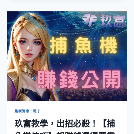
最新消息
|
電子
玖富教學，出招必殺！【捕