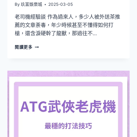
By
玖富娛樂城
2025-03-05
老司機經驗談 作為過來人，多少人被外送茶推
薦的文章荼毒，年少時候甚至不懂得如何打
槍，還含淚硬幹了龍獸，那過往不…
閱讀更多