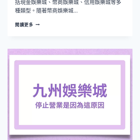
括現金娛樂城、幣商娛樂城、信用娛樂城等多
種類型。隨著幣商娛樂城…
閱讀更多