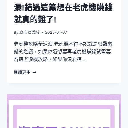
漏!錯過這篇想在老虎機賺錢
就真的難了!
By
玖富娛樂城
2025-01-07
老虎機攻略全透漏 老虎機不得不說就是很難贏
錢的遊戲，如果你還想要再老虎機賺錢就需要
看這老虎機攻略，如果你沒看這…
閱讀更多