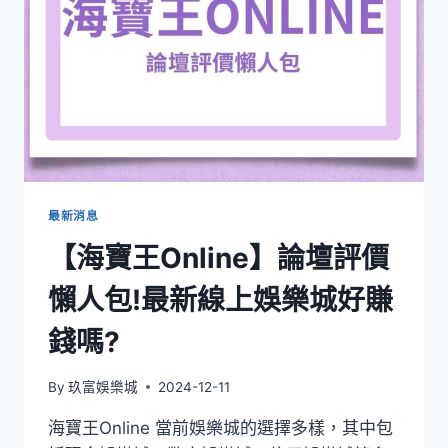
最新消息
【海寶王Online】論壇評價
懶人包!最新線上娛樂城好賺
錢嗎?
By
玖富娛樂城
2024-12-11
海寶王Online 當前娛樂城的選擇多樣，其中包