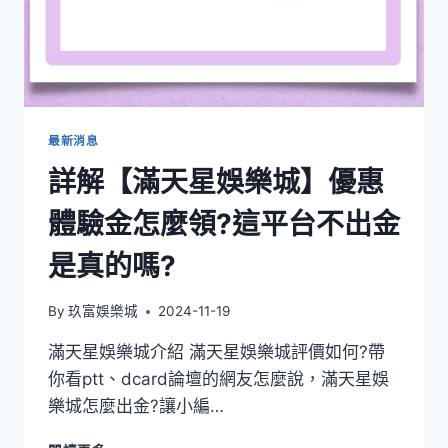
最新消息
詳解【滿天星娛樂城】優惠
體驗金怎麼領?這平台不出金
是真的嗎?
By
玖富娛樂城
2024-11-19
滿天星娛樂城介紹 滿天星娛樂城評價如何?帶
你看ptt、dcard論壇的網友怎麼說，滿天星娛
樂城怎麼出金?讓小編…