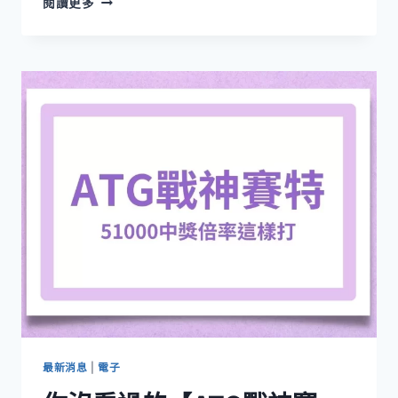
閱讀更多
最新消息
|
電子