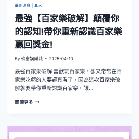
最新消息
|
真人
最強【百家樂破解】顛覆你
的認知!帶你重新認識百家樂
贏回獎金!
By
玖富娛樂城
2025-04-10
最強百家樂破解 喜歡玩百家樂，卻又常常在百
家樂吃虧的人要認真看了，因為這次百家樂破
解就要帶你重新認識百家樂，讓…
閱讀更多