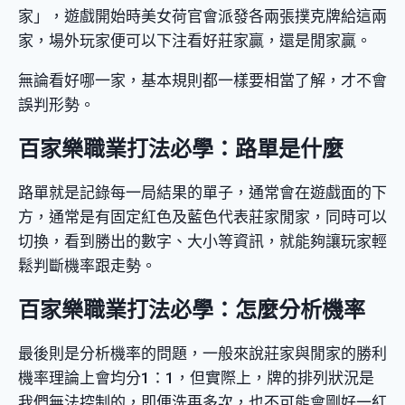
家」，遊戲開始時美女荷官會派發各兩張撲克牌給這兩
家，場外玩家便可以下注看好莊家贏，還是閒家贏。
無論看好哪一家，基本規則都一樣要相當了解，才不會
誤判形勢。
百家樂職業打法必學：路單是什麼
路單就是記錄每一局結果的單子，通常會在遊戲面的下
方，通常是有固定紅色及藍色代表莊家閒家，同時可以
切換，看到勝出的數字、大小等資訊，就能夠讓玩家輕
鬆判斷機率跟走勢。
百家樂職業打法必學：怎麼分析機率
最後則是分析機率的問題，一般來說莊家與閒家的勝利
機率理論上會均分1：1，但實際上，牌的排列狀況是
我們無法控制的，即便洗再多次，也不可能會剛好一紅