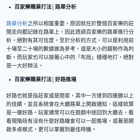
百家樂職業打法│路單分析
路單分析
之所以相當重要，原因就在於整個百家樂的莊
閒走向都記錄在路單上，因此透過百家樂的路單進行分
析，絕對有其可信度。至於分析的方式，可以是利用前
十場至二十場的數據做為參考，或是大小的趨勢作為判
斷，而玩家也可以按著心中的「布局」穩穩地打，絕對
是一大好辦法。
百家樂職業打法│好路進場
好路也就是指莊家或是閒家，其中一方達到四連勝以上
的佳績，並且系統會在大廳路單上開啟通知，這樣就算
是一連好路。玩家通常可以在遊戲中途回到大廳去，看
看現階段有沒有什麼好路機會可以一起進場，或著是開
啟多桌模式，更可以掌握到最佳時機。