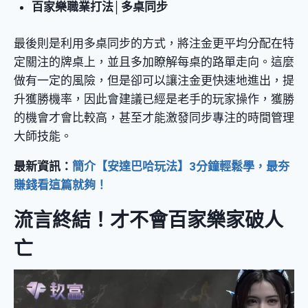
百家樂職業打法│多桌同步
最後則是利用多桌同步的方式，將注金更平均分配在特
定關注的牌桌上，並且多加瞭解每桌的路單走向。這麼
做有一定的風險，但是卻可以讓注金更快速地進出，提
升獲勝機率，因此會建議已經是老手的玩家操作，獲勝
的機會才會比較高，甚至才能激發同步專注的時間管理
大師技能。
最新資訊：
簡介【安達巴哈玩法】3分鐘輕鬆學，最夯
賺錢看這篇就夠！
流言終結！才不會百家樂家破人
亡