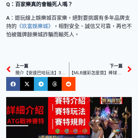
Q：百家樂真的會輸死人嗎？
A：遊玩線上娛樂城百家樂，絕對要挑選有多年品牌支
持的
《玖富娛樂城》
，相對安全、誠信又可靠，再也不
怕被雜牌餘樂城詐騙而輸死人。
上一篇
下一篇
簡介【安達巴哈玩法】3分鐘輕鬆學，最夯賺錢看這篇就夠！
【MLB運彩怎麼買】棒球運彩和局怎麼算？超詳細購買教學來了~