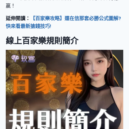
贏！
延伸閱讀：
【百家樂攻略】還在信那套必勝公式圖解?
快來看最新搶錢技巧!
線上百家樂規則簡介