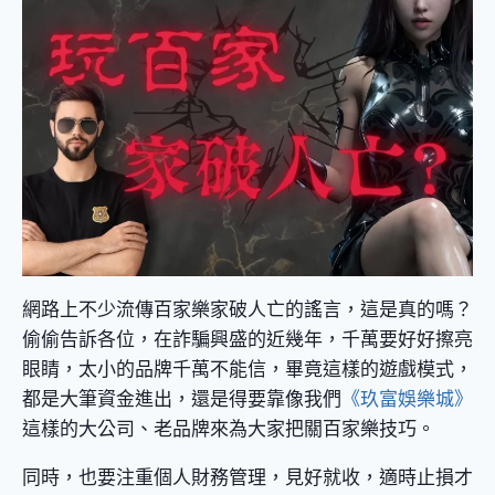
網路上不少流傳百家樂家破人亡的謠言，這是真的嗎？
偷偷告訴各位，在詐騙興盛的近幾年，千萬要好好擦亮
眼睛，太小的品牌千萬不能信，畢竟這樣的遊戲模式，
都是大筆資金進出，還是得要靠像我們
《玖富娛樂城》
這樣的大公司、老品牌來為大家把關百家樂技巧。
同時，也要注重個人財務管理，見好就收，適時止損才