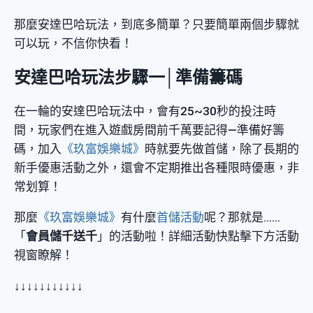
那麼安達巴哈玩法，到底多簡單？只要簡單兩個步驟就
可以玩，不信你快看！
安達巴哈玩法步驟一│準備籌碼
在一輪的安達巴哈玩法中，會有25~30秒的投注時
間，玩家們在進入遊戲房間前千萬要記得—準備好籌
碼，加入
《玖富娛樂城》
時就要先做首儲，除了長期的
新手優惠活動之外，還會不定期推出各種限時優惠，非
常划算！
那麼
《玖富娛樂城》
有什麼
首儲活動
呢？那就是……
「
會員儲千送千
」的活動啦！詳細活動快點擊下方活動
視窗瞭解！
↓↓↓↓↓↓↓↓↓↓↓