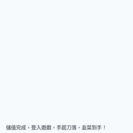
儲值完成，登入遊戲，手起刀落，韭菜到手！