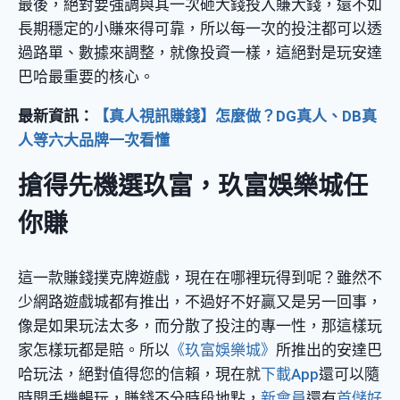
最後，絕對要強調與其一次砸大錢投入賺大錢，還不如
長期穩定的小賺來得可靠，所以每一次的投注都可以透
過路單、數據來調整，就像投資一樣，這絕對是玩安達
巴哈最重要的核心。
最新資訊：
【真人視訊賺錢】怎麼做？DG真人、DB真
人等六大品牌一次看懂
搶得先機選玖富，玖富娛樂城任
你賺
這一款賺錢撲克牌遊戲，現在在哪裡玩得到呢？雖然不
少網路遊戲城都有推出，不過好不好贏又是另一回事，
像是如果玩法太多，而分散了投注的專一性，那這樣玩
家怎樣玩都是賠。所以
《玖富娛樂城》
所推出的安達巴
哈玩法，絕對值得您的信賴，現在就
下載App
還可以隨
時開手機暢玩，賺錢不分時段地點，
新會員
還有
首儲好