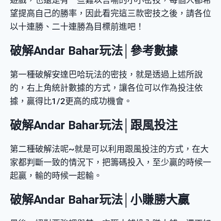
遊戲，也還是有一些難以言喻的小小密技，每個人都希
望提高自己的勝率，因此看完這三款密技之後，請各位
以十連勝、二十連勝為目標前進吧！
破解Andar Bahar玩法│參考數據
第一種破解安達巴哈玩法的密技，就是透過上述所說
的，右上角統計數據的方式，讓各位可以作為投注依
據，贏得比1/2更高的成功機會。
破解Andar Bahar玩法│跟風投注
第二種破解法呢~就是可以利用跟風投注的方式，在大
家都判斷一致的情況下，把籌碼投入，至少贏的時候一
起贏，輸的時候一起輸。
破解Andar Bahar玩法│小賺勝大贏