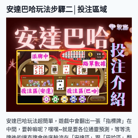
安達巴哈玩法步驟二│投注區域
安達巴哈玩法超簡單，遊戲中會翻出一張「指標牌」在
中間，要幹嘛呢？嘿嘿~就是要各位通靈預測，等等洗
牌後的撲克牌會依序輪流在「安達區」跟「巴哈區」翻