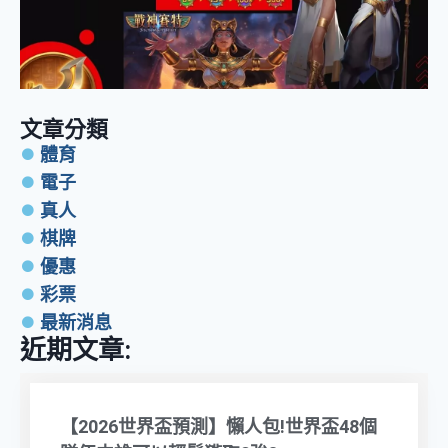
文章分類
體育
電子
真人
棋牌
優惠
彩票
最新消息
近期文章:
【2026世界盃預測】懶人包!世界盃48個