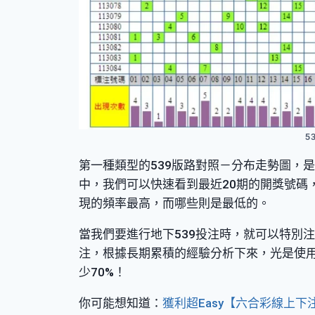
5
第一種類型的539版路對照－分布走勢圖，是
中，我們可以快速看到最近20期的開獎號碼
現的頻率最高，而哪些則是最低的。
當我們要進行地下539投注時，就可以特別
注，根據長期累積的經驗分析下來，光是使用
少70%！
你可能想知道：
獲利超Easy【六合彩線上