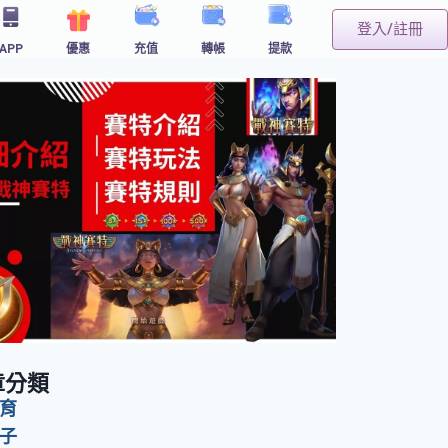
登入/註冊
APP
優惠
充值
轉帳
提款
章分類
育
子