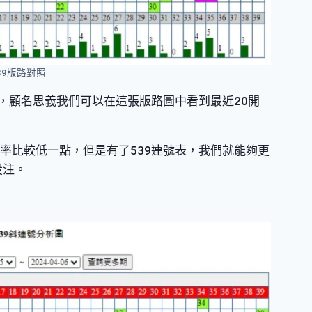
39版路對照
析，顧名思義我們可以在這張版路圖中看到最近20開
機率比較低一點，但是有了539連號表，我們就能夠更
投注。