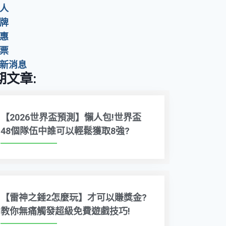
人
牌
惠
票
新消息
期文章:
【2026世界盃預測】懶人包!世界盃
48個隊伍中誰可以輕鬆獲取8強?
【雷神之錘2怎麼玩】才可以賺獎金?
教你無痛觸發超級免費遊戲技巧!