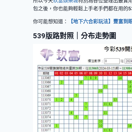
所以今天
玖富娛樂城
特別為各位整理出最實用
包之後，你也能夠輕鬆上手老手們都在用的5
你可能想知道：
【地下六合彩玩法】豐富到
539版路對照｜分布走勢圖