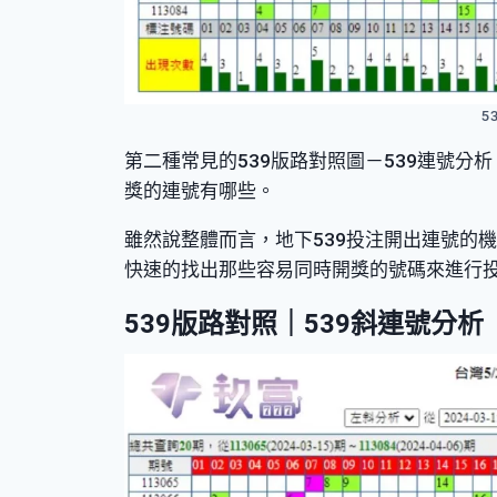
5
第二種常見的539版路對照圖－539連號分
獎的連號有哪些。
雖然說整體而言，地下539投注開出連號的
快速的找出那些容易同時開獎的號碼來進行
539版路對照｜539斜連號分析