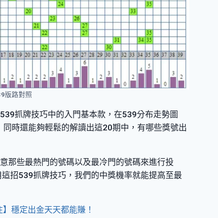
39版路對照
539抓牌技巧中的入門基本款，在539分布走勢圖
，同時還能夠輕鬆的解讀出這20期中，有哪些獎號出
注意那些最熱門的號碼以及最冷門的號碼來進行投
這招539抓牌技巧，我們的中獎機率就能提高至最
下注】穩定出金天天都能賺！