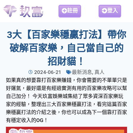
註冊
登入
3大【百家樂穩贏打法】帶你
破解百家樂，自己當自己的
招財貓！
2024-06-21
最新消息
,
真人
如果真的想要靠打百家樂賺錢，你會需要的不單單只是
好運氣，最好還是有經過實測有用的百家樂攻略可以幫
自己加分！ 今天玖富娛樂城集結了眾多資深百家樂玩
家的經驗，整理出三大百家樂穩贏打法，看完這篇百家
樂穩贏打法的介紹之後，你也可以成為下一個靠打百家
有穩定收入的OG！