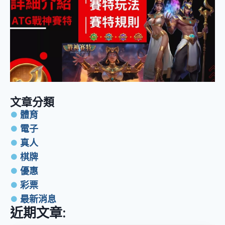
文章分類
體育
電子
真人
棋牌
優惠
彩票
最新消息
近期文章: