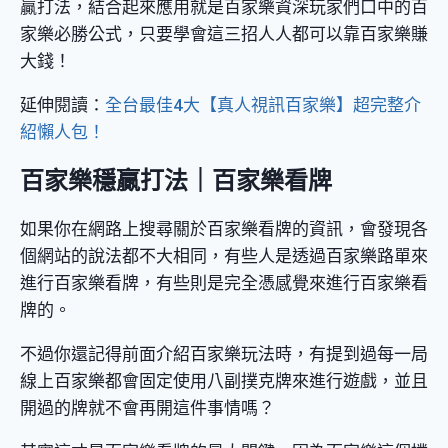
贏打法，結合起來應用就是百家樂資深玩家們口中的百
家樂必勝公式，只要學會這三招人人都可以靠百家樂賺
大錢！
延伸閱讀：
全台最佳4大【真人視訊百家樂】超完整介
紹懶人包！
百家樂穩贏打法｜百家樂看牌
如果你在網路上搜尋關於百家樂看牌的資訊，會發現各
個網站的說法都不大相同，有些人是透過百家樂路單來
進行百家樂看牌，有些則是完全憑感覺來進行百家樂看
牌的。
不過你還記得前面介紹百家樂玩法時，有提到過每一局
線上百家樂都會固定使用八副撲克牌來進行遊戲，並且
開過的牌就不會再開這件事情嗎？