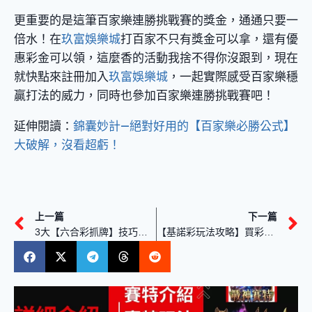
更重要的是這筆百家樂連勝挑戰賽的獎金，通通只要一
倍水！在
玖富娛樂城
打百家不只有獎金可以拿，還有優
惠彩金可以領，這麼香的活動我捨不得你沒跟到，現在
就快點來註冊加入
玖富娛樂城
，一起實際感受百家樂穩
贏打法的威力，同時也參加百家樂連勝挑戰賽吧！
延伸閱讀：
錦囊妙計—絕對好用的【百家樂必勝公式】
大破解，沒看超虧！
上一篇
下一篇
3大【六合彩抓牌】技巧大公開！帶你自己抓出六合彩明牌！
【基諾彩玩法攻略】買彩票最好賺的線上基諾彩攻略！看這篇就夠！