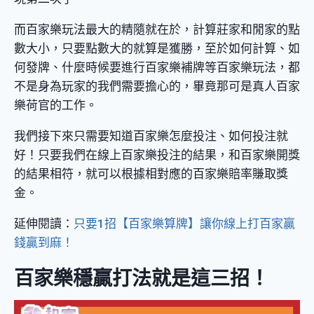
而百家樂玩法最大的精隨就在於，計算莊家和閒家的點
數大小，只要點數大的就算是獲勝，至於如何計算、如
何發牌、什麼時候要進行百家樂補牌等百家樂玩法，都
不是身為玩家的我們需要擔心的，畢竟那可是真人百家
樂荷官的工作。
我們接下來只需要知道百家樂怎麼投注、如何投注就
好！只要我們在線上百家樂投注的結果，和百家樂開獎
的結果相符，就可以根據相對應的百家樂賠率賺取獎
金。
延伸閱讀：
只要1招【百家樂算牌】讓你線上打百家贏
錢贏到麻！
百家樂穩贏打法就是這三招！