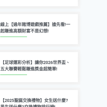
線上【過年賭博遊戲推薦】搶先看!一
起賺進高額財富不是幻想!
【足球運彩分析】讓你2026世界盃、
五大聯賽輕鬆賺進獎金超簡單!
【2025聖誕交換禮物】女生送什麼?
男生送什麼?交換禮物排行榜!