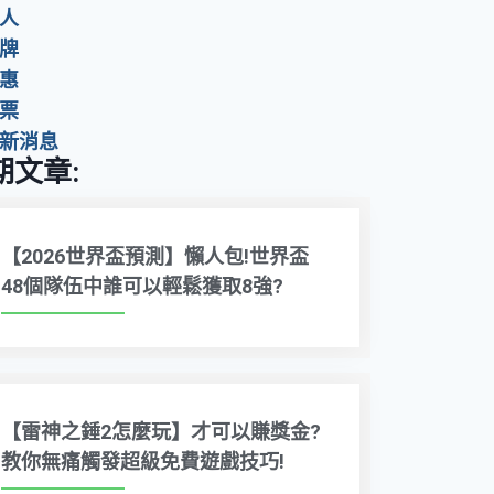
人
牌
惠
票
新消息
期文章:
【2026世界盃預測】懶人包!世界盃
48個隊伍中誰可以輕鬆獲取8強?
【雷神之錘2怎麼玩】才可以賺獎金?
教你無痛觸發超級免費遊戲技巧!