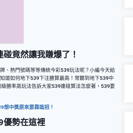
9連碰竟然讓我賺爆了！
養牌、熱門號碼等等傳統今彩539玩法呢？小編今天給
知道如何地下539下注勝算最高！常聽到地下539中
級勝率高玩法告訴大家539連碰算法怎麼著，539要
39想中獎原來要靠這招！
39優勢在這裡