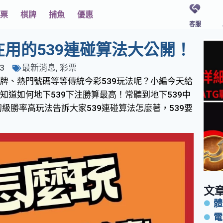
票
棋牌
捕魚
優惠
客服
在用的539連碰算法大公開！
03
最新消息
,
彩票
養牌、熱門號碼等等傳統今彩539玩法呢？小編今天給
知道如何地下539下注勝算最高！常聽到地下539中
級勝率高玩法告訴大家539連碰算法怎麼著，539要
文
體
電