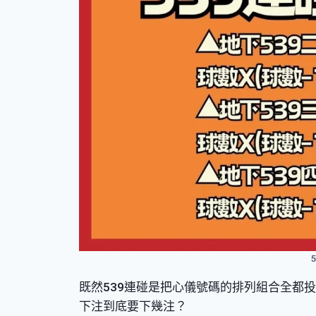
既然539連碰是把心儀號碼的排列組合全都投
下注到底要下幾注？