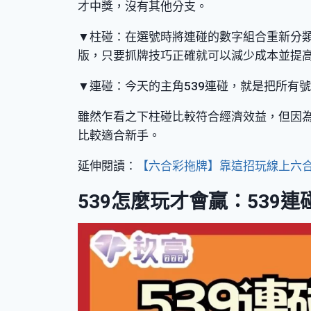
才中獎，沒有其他分支。
▼柱碰：在選號時將連碰的數字組合重新分類
版，只要抓牌技巧正確就可以減少成本並提
▼連碰：今天的主角539連碰，就是把所有
雖然乍看之下柱碰比較符合經濟效益，但因為
比較適合新手。
延伸閱讀：
【六合彩拖牌】靠這招玩線上六合
539怎麼玩才會贏：539連