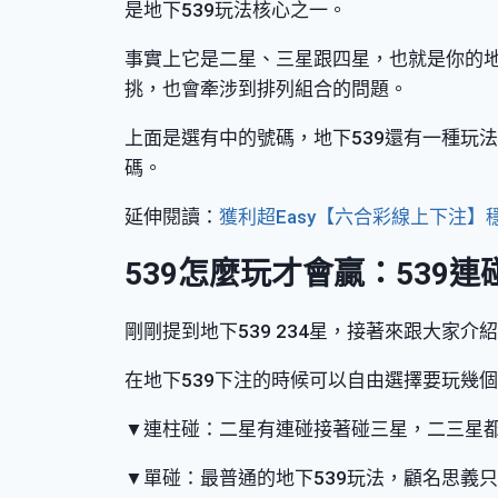
是地下539玩法核心之一。
事實上它是二星、三星跟四星，也就是你的地
挑，也會牽涉到排列組合的問題。
上面是選有中的號碼，地下539還有一種玩
碼。
延伸閱讀：
獲利超Easy【六合彩線上下注
539怎麼玩才會贏：539連
剛剛提到地下539 234星，接著來跟大家介
在地下539下注的時候可以自由選擇要玩幾
▼連柱碰：二星有連碰接著碰三星，二三星
▼單碰：最普通的地下539玩法，顧名思義