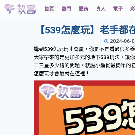
首頁
熱門
體育
真人
電子
彩
【539怎麼玩】老手都
2024-06-
講到539怎麼玩才會贏，你是不是看過很多
大家帶來的是更加多元的地下539玩法，讓你
二三星多少錢的問題，就讓小編從最簡單的初
怎麼玩才會贏就在這裡！