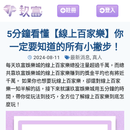
註冊
登入
5分鐘看懂【線上百家樂】你
一定要知道的所有小撇步！
2024-08-11
最新消息
,
真人
每天玖富娛樂城的線上百家樂總投注量超過千萬，而總
共靠玖富娛樂城的線上百家樂賺到的獎金平均也有將近
千萬。 如果你也想要玩線上百家樂，卻還對線上百家
樂一知半解的話，接下來就讓玖富娛樂城用五分鐘的時
間，帶你從玩法到技巧，全方位了解線上百家樂到底怎
麼玩！