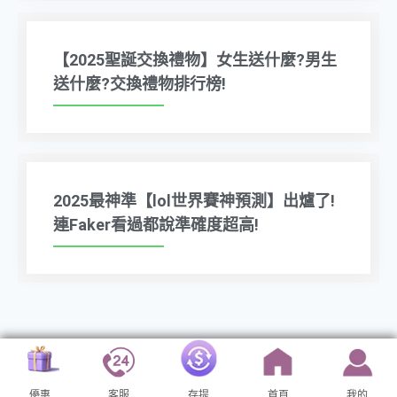
【2025聖誕交換禮物】女生送什麼?男生
送什麼?交換禮物排行榜!
2025最神準【lol世界賽神預測】出爐了!
連Faker看過都說準確度超高!
優惠
客服
存提
首頁
我的