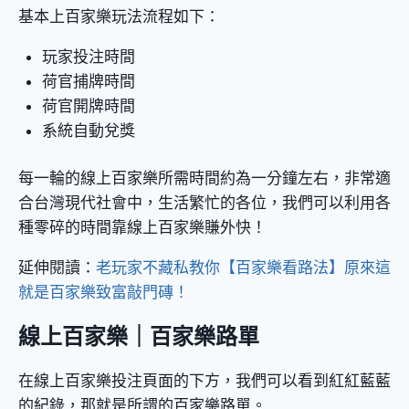
基本上百家樂玩法流程如下：
玩家投注時間
荷官捕牌時間
荷官開牌時間
系統自動兌獎
每一輪的線上百家樂所需時間約為一分鐘左右，非常適
合台灣現代社會中，生活繁忙的各位，我們可以利用各
種零碎的時間靠線上百家樂賺外快！
延伸閱讀：
老玩家不藏私教你【百家樂看路法】原來這
就是百家樂致富敲門磚！
線上百家樂｜百家樂路單
在線上百家樂投注頁面的下方，我們可以看到紅紅藍藍
的紀錄，那就是所謂的百家樂路單。