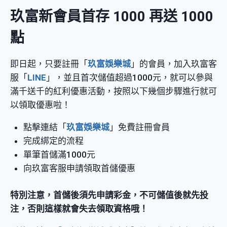
玖富新會員首存 1000 再送 1000
點
即日起，只要註冊「
玖富娛樂城
」的會員，加入玖富客
服「
LINE
」，並且首次儲值超過1000元，就可以參與
滿千送千的紅利優惠活動，按照以下幾個步驟進行就可
以領取優惠啦！
點擊連結「
玖富娛樂城
」免費註冊會員
完成綁定的流程
單筆首儲滿1000元
向玖富客服申請領取首儲優惠
特別注意，首儲後須先申請彩金，不可儲值後就先投
注，否則這樣就會失去領取資格哦！