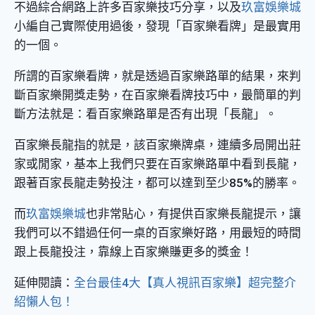
不過綜合網路上許多百家樂技巧分享，以及
玖富娛樂城
小編自己實際使用過後，發現「百家樂看牌」是最實用
的一個。
所謂的百家樂看牌，就是透過百家樂路單的結果，來判
斷百家樂開獎走勢，在百家樂看牌技巧中，最簡單的判
斷方法就是：看百家樂路單是否有出現「長龍」。
百家樂長龍指的就是，該百家樂牌桌，連續多局開出莊
家或閒家，基本上我們只要在百家樂路單中看到長龍，
跟著百家長龍走勢投注，都可以達到至少85%的勝率。
而
玖富娛樂城
也非常貼心，有提供百家樂長龍提示，讓
我們可以不錯過任何一桌的百家樂好路，用最短的時間
跟上長龍投注，靠線上百家樂賺更多的獎金！
延伸閱讀：
全台最佳4大【真人視訊百家樂】超完整介
紹懶人包！