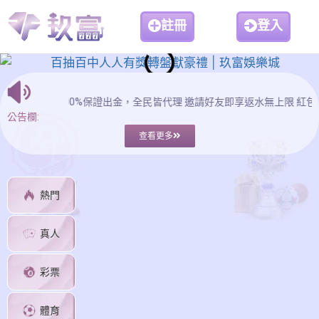
註冊
登入
玖富娛樂城正派經營、100%保證出金，全民皆代理 邀請好友即享返水無上限
公告欄:
查看更多
熱門
真人
彩票
體育