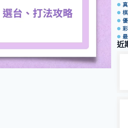
真
棋
優
彩
最
近