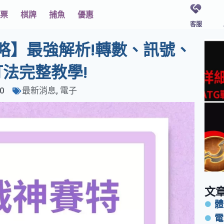
票
棋牌
捕魚
優惠
客服
略】最強解析!轉數、訊號、
法完整教學!
10
最新消息
,
電子
文
體
電