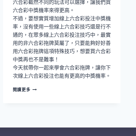
六合彩截然不同的玩法可以選擇，讓我們買
六合彩中獎機率來得更高。
不過，要想實質增加線上六合彩投注中獎機
率，沒有使用一些線上六合彩技巧還是行不
通的，在眾多線上六合彩投注技巧中，最實
用的非六合彩拖牌莫屬了，只要能夠好好善
用六合彩拖牌這項特殊技巧，想要買六合彩
中獎再也不是難事！
今天就帶你一起來學會六合彩拖牌，讓你下
次線上六合彩投注也能有更高的中獎機率。
閱讀更多