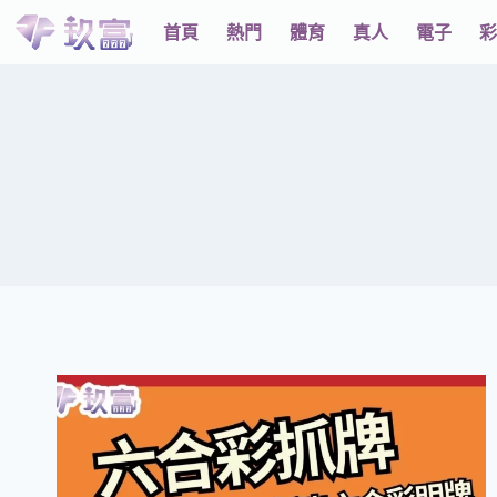
首頁
熱門
體育
真人
電子
彩