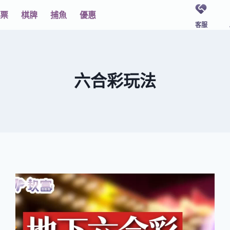
票
棋牌
捕魚
優惠
客服
六合彩玩法