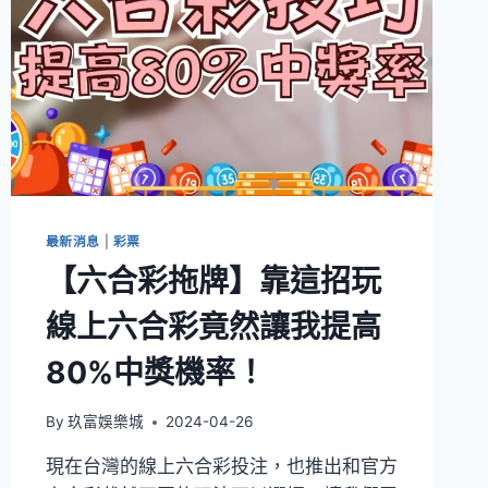
最新消息
|
彩票
【六合彩拖牌】靠這招玩
線上六合彩竟然讓我提高
80%中獎機率！
By
玖富娛樂城
2024-04-26
現在台灣的線上六合彩投注，也推出和官方