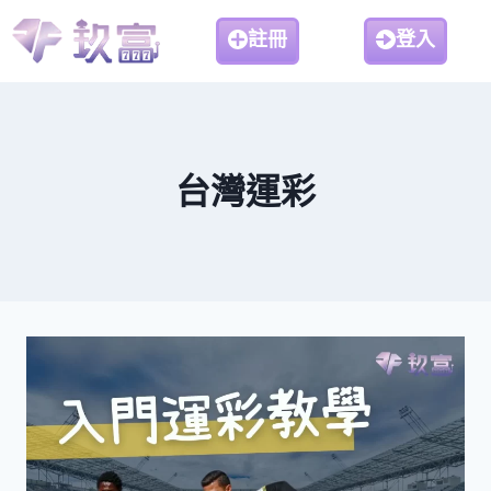
註冊
登入
台灣運彩