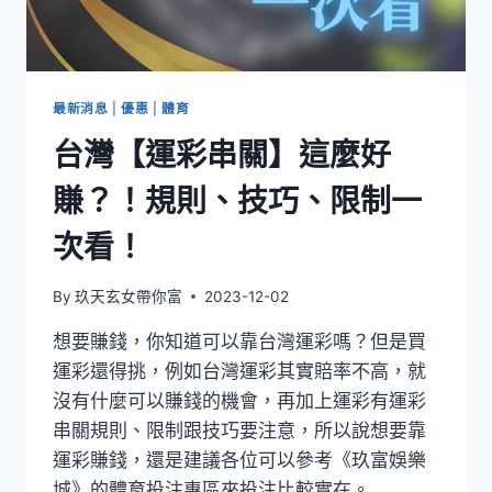
最新消息
|
優惠
|
體育
台灣【運彩串關】這麼好
賺？！規則、技巧、限制一
次看！
By
玖天玄女帶你富
2023-12-02
想要賺錢，你知道可以靠台灣運彩嗎？但是買
運彩還得挑，例如台灣運彩其實賠率不高，就
沒有什麼可以賺錢的機會，再加上運彩有運彩
串關規則、限制跟技巧要注意，所以說想要靠
運彩賺錢，還是建議各位可以參考《玖富娛樂
城》的體育投注專區來投注比較實在。