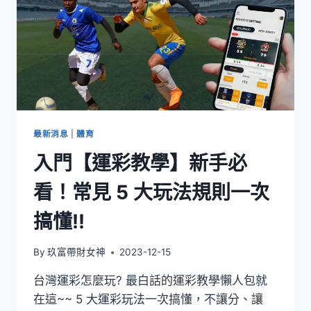
最新消息
|
體育
入門【運彩教學】新手必
看！常見 5 大玩法規則一次
搞懂!!
By
玖富帶財女神
2023-12-15
台灣運彩怎麼玩? 最白話的運彩教學懶人包就
在這~~ 5 大運彩玩法一次搞懂，不讓分、讓