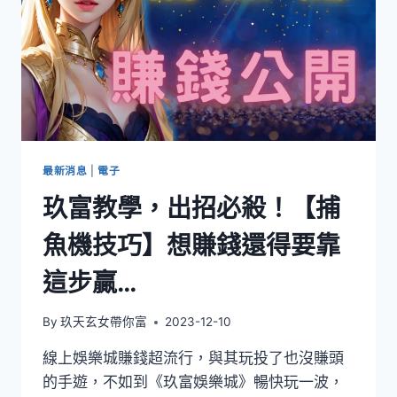
最新消息
|
電子
玖富教學，出招必殺！【捕
魚機技巧】想賺錢還得要靠
這步贏…
By
玖天玄女帶你富
2023-12-10
線上娛樂城賺錢超流行，與其玩投了也沒賺頭
的手遊，不如到《玖富娛樂城》暢快玩一波，