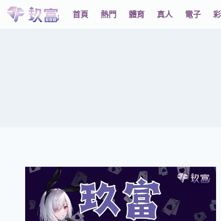
首頁
熱門
體育
真人
電子
彩