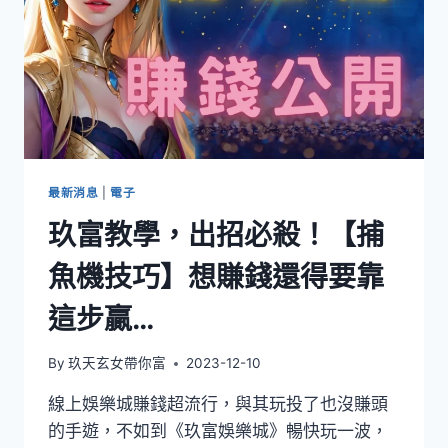
最新消息
|
電子
玖富教學，出招必殺！【捕
魚機技巧】想賺錢還得要靠
這步贏…
By
玖天玄女帶你富
2023-12-10
線上娛樂城賺錢超流行，與其玩投了也沒賺頭
的手遊，不如到《玖富娛樂城》暢快玩一波，