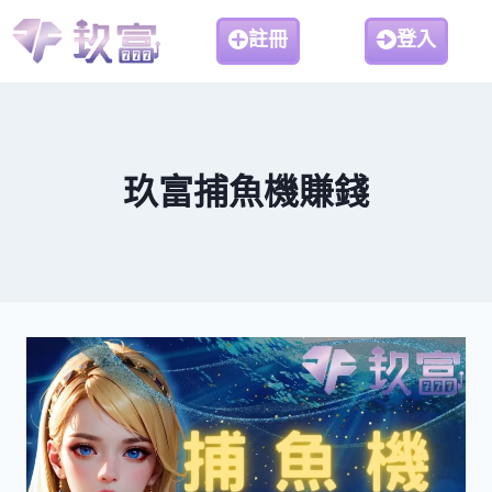
註冊
登入
玖富捕魚機賺錢