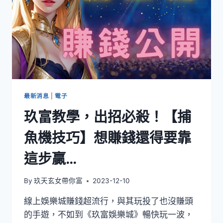
最新消息
|
電子
玖富教學，出招必殺！【捕
魚機技巧】想賺錢還得要靠
這步贏…
By
玖天玄女帶你富
2023-12-10
線上娛樂城賺錢超流行，與其玩投了也沒賺頭
的手遊，不如到《玖富娛樂城》暢快玩一波，