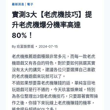
最新消息
|
電子
實測3大【老虎機技巧】提
升老虎機爆分機率高達
80%！
By
玖富娛樂城
2024-07-15
老虎機推薦遊戲種類非常多元，而每一款老虎
機遊戲又有各自的特色，對於要如何挑選其實
沒有太大的講究，建議各位只要選擇自己喜歡
的老虎機遊戲來玩就可以了。
不過如果想要靠老虎機賺錢的話，單純盲目地
玩遊戲可是行不通的，今天玖富娛樂城，特別
為各位整理出3個老虎機技巧，只要跟著實際操
作之後，你接下來玩線上老虎機賺錢的機率，
將會提升超過80%之多！