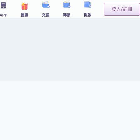
登入/註冊
APP
優惠
充值
轉帳
提款