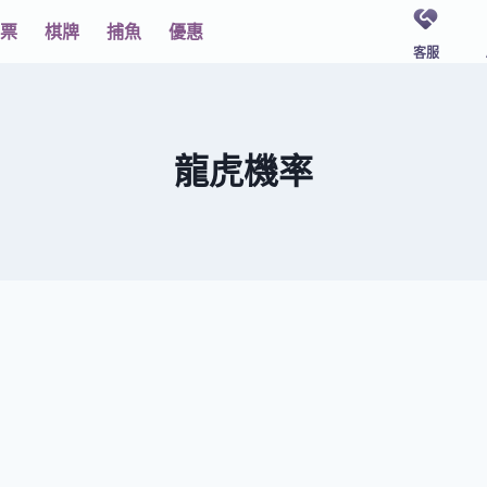
票
棋牌
捕魚
優惠
客服
龍虎機率