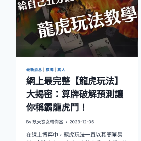
最新消息
|
棋牌
|
真人
網上最完整【龍虎玩法】
大揭密：算牌破解預測讓
你稱霸龍虎鬥！
By
玖天玄女帶你富
2023-12-06
在線上博弈中，龍虎玩法一直以其簡單易