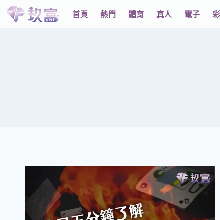
首頁
熱門
體育
真人
電子
彩