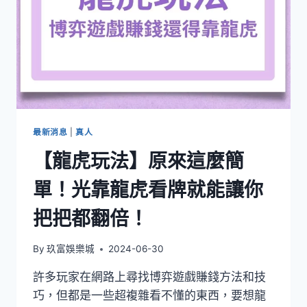
最新消息
|
真人
【龍虎玩法】原來這麼簡
單！光靠龍虎看牌就能讓你
把把都翻倍！
By
玖富娛樂城
2024-06-30
許多玩家在網路上尋找博弈遊戲賺錢方法和技
巧，但都是一些超複雜看不懂的東西，要想龍