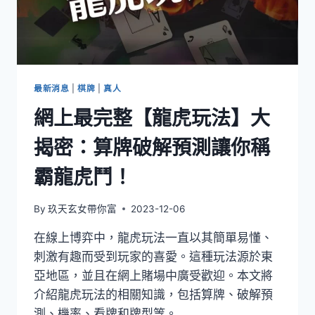
最新消息
|
棋牌
|
真人
網上最完整【龍虎玩法】大
揭密：算牌破解預測讓你稱
霸龍虎鬥！
By
玖天玄女帶你富
2023-12-06
在線上博弈中，龍虎玩法一直以其簡單易懂、
刺激有趣而受到玩家的喜愛。這種玩法源於東
亞地區，並且在網上賭場中廣受歡迎。本文將
介紹龍虎玩法的相關知識，包括算牌、破解預
測、機率、看牌和牌型等。