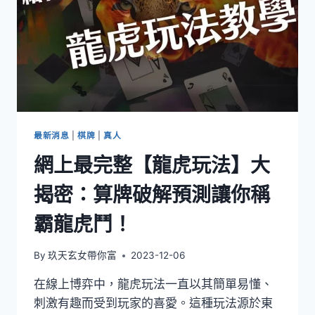
最新消息
|
棋牌
|
真人
網上最完整【龍虎玩法】大
揭密：算牌破解預測讓你稱
霸龍虎鬥！
By
玖天玄女帶你富
2023-12-06
在線上博弈中，龍虎玩法一直以其簡單易懂、
刺激有趣而受到玩家的喜愛。這種玩法源於東