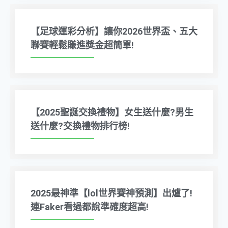
【足球運彩分析】讓你2026世界盃、五大
聯賽輕鬆賺進獎金超簡單!
【2025聖誕交換禮物】女生送什麼?男生
送什麼?交換禮物排行榜!
2025最神準【lol世界賽神預測】出爐了!
連Faker看過都說準確度超高!