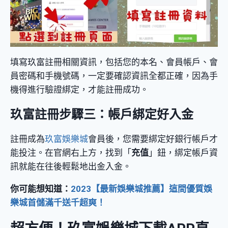
填寫玖富註冊相關資訊，包括您的本名、會員帳戶、會
員密碼和手機號碼，一定要確認資訊全都正確，因為手
機得進行驗證綁定，才能註冊成功。
玖富註冊步驟三：帳戶綁定好入金
註冊成為
玖富娛樂城
會員後，您需要綁定好銀行帳戶才
能投注。在官網右上方，找到「
充值
」鈕，綁定帳戶資
訊就能在往後輕鬆地出金入金。
你可能想知道：
2023【最新娛樂城推薦】這間優質娛
樂城首儲滿千送千超爽！