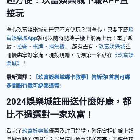
超方便！玖富娛樂城下載APP直
接玩
擔心玖富娛樂城註冊完不方便玩？別擔心，只要下載
玖
富娛樂城App
就可以隨時隨地手機上網馬上玩！電子遊
戲、
拉霸
、
棋牌
、
捕魚機
……應有盡有，
玖富娛樂城
註
冊優惠拿好拿滿，現投現賺，開源第一名就在
《玖富娛
樂城》
！
最新資訊：
【玖富娛樂城綁卡教學】告訴你!首創可綁
多間銀行還可綁泰達幣!
2024娛樂城註冊送什麼好康，都
比不過選對一家玖富！
看完了
玖富娛樂城
優惠及註冊好禮，您還會相信線上娛
樂城詐騙的傳聞嗎？光是這些優惠就送不完，回饋給玩