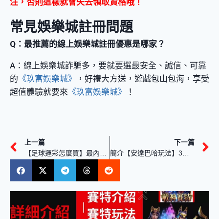
注，否則這樣就會失去領取資格哦！
常見娛樂城註冊問題
Q：最推薦的線上娛樂城註冊優惠是哪家？
A：線上娛樂城詐騙多，要就要選最安全、誠信、可靠
的
《玖富娛樂城》
，好禮大方送，遊戲包山包海，享受
超值體驗就要來
《玖富娛樂城》
！
上一篇
下一篇
【足球運彩怎麼買】最內行？五分鐘學會超簡單的足球運彩投注！
簡介【安達巴哈玩法】3分鐘輕鬆學，最夯賺錢看這篇就夠！