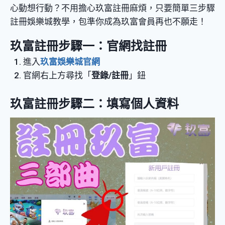
心動想行動？不用擔心玖富註冊麻煩，只要簡單三步驟
註冊娛樂城教學，包準你成為玖富會員再也不願走！
玖富註冊步驟一：官網找註冊
進入
玖富娛樂城官網
官網右上方尋找「
登錄/註冊
」鈕
玖富註冊步驟二：填寫個人資料