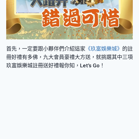
首先，一定要跟小夥伴們介紹這家
《玖富娛樂城》
的註
冊好禮有多佛，九大會員豪禮大方送，就挑選其中三項
玖富娛樂城註冊送好禮報你知，Let’s Go！