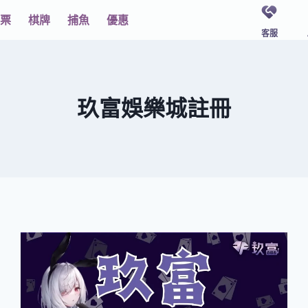
票
棋牌
捕魚
優惠
客服
玖富娛樂城註冊