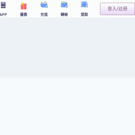
登入/註冊
APP
優惠
充值
轉帳
提款