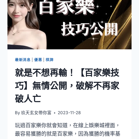
最新消息
|
優惠
|
棋牌
就是不想再輸！【百家樂技
巧】無情公開，破解不再家
破人亡
By
玖天玄女帶你富
2023-11-28
玩過百家樂你就會知道，在線上娛樂城裡面，
最容易獲勝的就是百家樂，因為獲勝的機率基